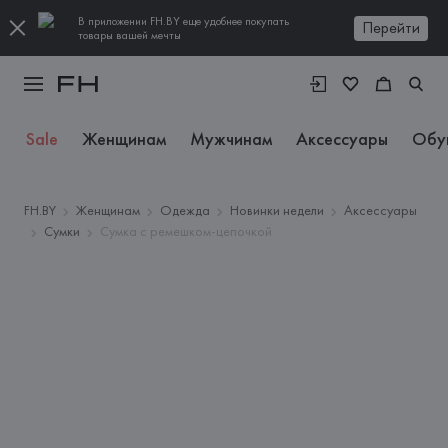
В приложении FH.BY еще удобнее покупать
Перейти
товары вашей мечты
Sale
Женщинам
Мужчинам
Аксессуары
Обу
FH.BY
Женщинам
Одежда
Новинки недели
Аксессуары
Сумки
Сумка с ремешком-цепочкой