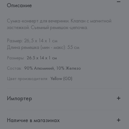
Описание
Сумка-конверт для вечеринки. Клапан с магнитной 
застежкой. Съемный ремешок-цепочка.

Размер: 26,5 x 14 x 1 см

Длина ремешка (мин - макс): 55 см
Размеры
:
26.5 x 14 x 1 см
Состав
:
90% Алюминий, 10% Железо
Цвет производителя
:
Yellow (GD)
Импортер
Импортер: 
Общество с дополнительной ответственностью 
"БелВиринея"
Наличие в магазинах
Адрес: 
Республика Беларусь, 220030, г. Минск, ул. 