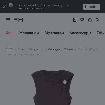
В приложении FH.BY еще удобнее покупать
Перейти
товары вашей мечты
Sale
Женщинам
Мужчинам
Аксессуары
Обу
FH.BY
Sale
Женщинам
Одежда
Платья
Платье XJEWEL
с металлической деталью