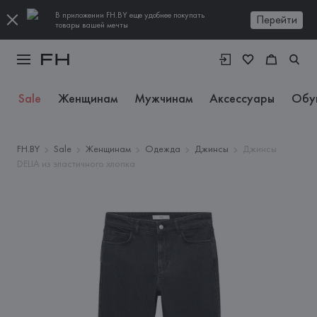
В приложении FH.BY еще удобнее покупать
Перейти
товары вашей мечты
Sale
Женщинам
Мужчинам
Аксессуары
Обу
FH.BY
Sale
Женщинам
Одежда
Джинсы
Джинсы
DELIA из эластичного хлопка