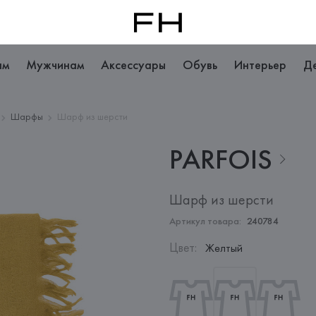
ам
Мужчинам
Аксессуары
Обувь
Интерьер
Д
Шарфы
Шарф из шерсти
PARFOIS
Шарф из шерсти
Артикул товара:
240784
Цвет
:
Желтый