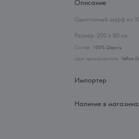
Описание
Однотонный шарф из 10
Размер: 200 x 80 см
Состав
:
100% Шерсть
Цвет производителя
:
Yellow (
Импортер
Импортер: 
Общество с дополн
Наличие в магазина
Адрес: 
Республика Беларусь, 2
Производитель: 
Barata & Ramil
Адрес: 
ПОРТУГАЛИЯ, 
Barata &
Rio Tinto,
Страна происхождения товара