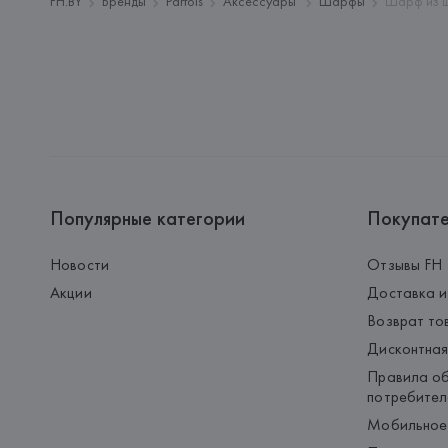
FH.BY
Бренды
Parfois
Аксессуары
Шарфы
Шарф из 
Популярные категории
Покупат
Новости
Отзывы FH
Акции
Доставка и
Возврат то
Дисконтная
Правила об
потребител
Мобильное