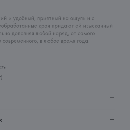
й и удобный, приятный на ощупь и с 
Необработанные края придают ей изысканный 
льно дополняя любой наряд, от самого 
 современного, в любое время года.

сть
Y)
ительной ответственностью "БелВиринея"
х
20030, г. Минск, ул. Немига, 5, пом. 39
o, S.A.