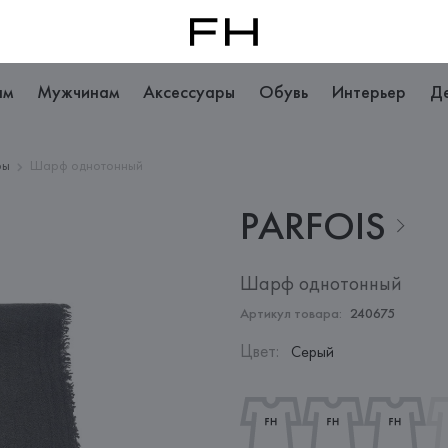
ам
Мужчинам
Аксессуары
Обувь
Интерьер
Д
фы
Шарф однотонный
PARFOIS
Шарф однотонный
Артикул товара:
240675
Цвет
:
Серый