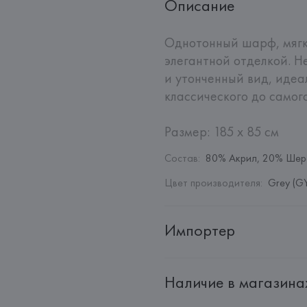
Описание
Однотонный шарф, мягки
элегантной отделкой. 
и утонченный вид, идеа
классического до самого
Размер: 185 x 85 см
Состав
:
80% Акрил, 20% Шер
Цвет производителя
:
Grey (G
Импортер
Импортер: 
Общество с дополн
Наличие в магазина
Адрес: 
Республика Беларусь, 2
Производитель: 
Barata & Ramil