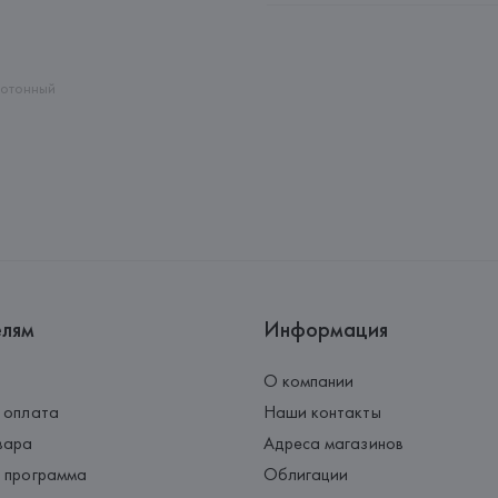
Адрес: 
ПОРТУГАЛИЯ, 
Barata &
Rio Tinto,
Страна происхождения товара
отонный
елям
Информация
О компании
 оплата
Наши контакты
вара
Адреса магазинов
 программа
Облигации