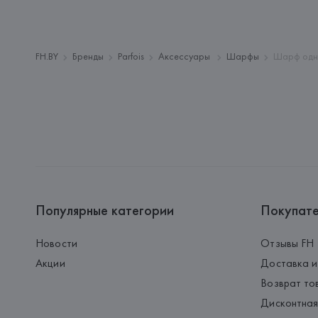
FH.BY
Бренды
Parfois
Аксессуары
Шарфы
Шарф одн
Популярные категории
Покупат
Новости
Отзывы FH
Акции
Доставка и
Возврат то
Дисконтная