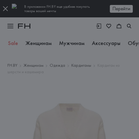
В приложении FH.BY еще удобнее покупать
Перейти
товары вашей мечты
Sale
Женщинам
Мужчинам
Аксессуары
Обу
FH.BY
Женщинам
Одежда
Кардиганы
Кардиган из
шерсти и кашемира