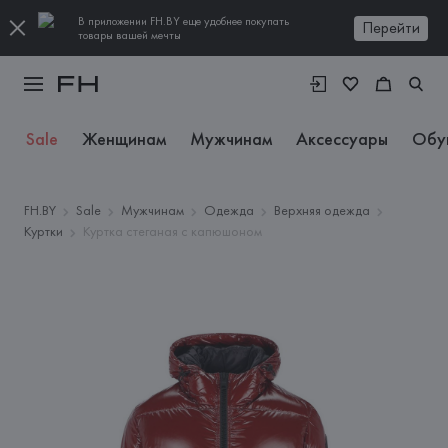
В приложении FH.BY еще удобнее покупать
Перейти
товары вашей мечты
Sale
Женщинам
Мужчинам
Аксессуары
Обу
FH.BY
Sale
Мужчинам
Одежда
Верхняя одежда
Куртки
Куртка стеганая с капюшоном