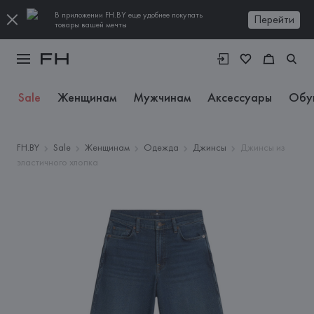
В приложении FH.BY еще удобнее покупать
Перейти
товары вашей мечты
Sale
Женщинам
Мужчинам
Аксессуары
Обу
FH.BY
Sale
Женщинам
Одежда
Джинсы
Джинсы из
эластичного хлопка