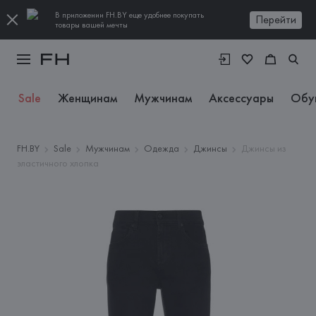
В приложении FH.BY еще удобнее покупать
Перейти
товары вашей мечты
Sale
Женщинам
Мужчинам
Аксессуары
Обу
FH.BY
Sale
Мужчинам
Одежда
Джинсы
Джинсы из
эластичного хлопка