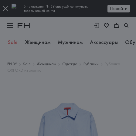
В приложении FH.BY еще удобнее покупать
Перейти
товары вашей мечты
Sale
Женщинам
Мужчинам
Аксессуары
Обу
FH.BY
Sale
Женщинам
Одежда
Рубашки
Рубашка
OXFORD из хлопка