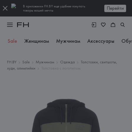
В приложении FH.BY еще удобнее покупать
Перейти
товары вашей мечты
Sale
Женщинам
Мужчинам
Аксессуары
Обу
FH.BY
Sale
Мужчинам
Одежда
Толстовки, свитшоты,
худи, олимпийки
Толстовка с логотипом