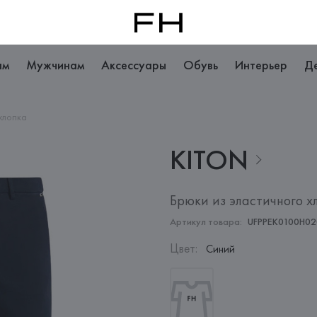
ам
Мужчинам
Аксессуары
Обувь
Интерьер
Д
хлопка
KITON
Брюки из эластичного х
Артикул товара:
UFPPEK0100H02
Цвет
:
Синий