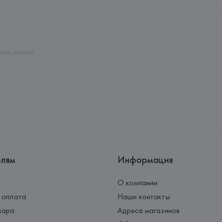
Производитель: 
Ciro Paone SP
Адрес: 
ИТАЛИЯ, 
Ciro Paone SPA
Страна происхождения товара
ного хлопка
елям
Информация
О компании
 оплата
Наши контакты
вара
Адреса магазинов