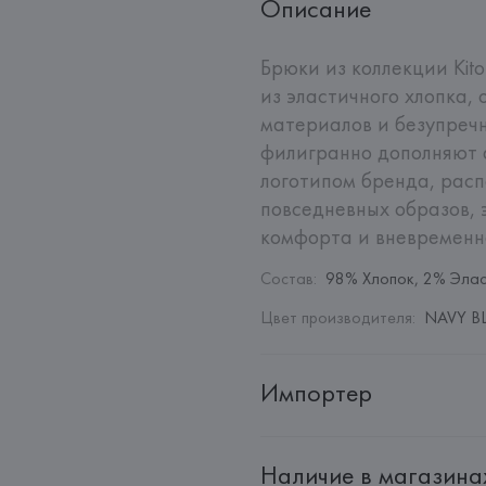
Описание
Брюки из коллекции Kit
из эластичного хлопка,
материалов и безупречн
филигранно дополняют 
логотипом бренда, расп
повседневных образов, 
комфорта и вневременно
Состав
:
98% Хлопок, 2% Эла
Цвет производителя
:
NAVY B
Импортер
Импортер: 
Общество с дополн
Наличие в магазина
Адрес: 
Республика Беларусь, 2