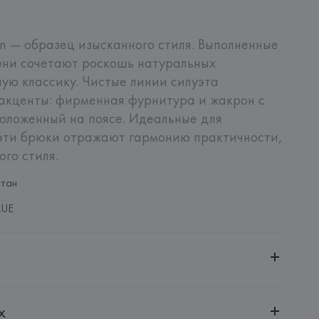
on — образец изысканного стиля. Выполненные 
 они сочетают роскошь натуральных 
ую классику. Чистые линии силуэта 
акценты: фирменная фурнитура и жакрон с 
оложенный на поясе. Идеальные для 
эти брюки отражают гармонию практичности, 
го стиля.
стан
LUE
ительной ответственностью "БелВиринея"
х
20030, г. Минск, ул. Немига, 5, пом. 39