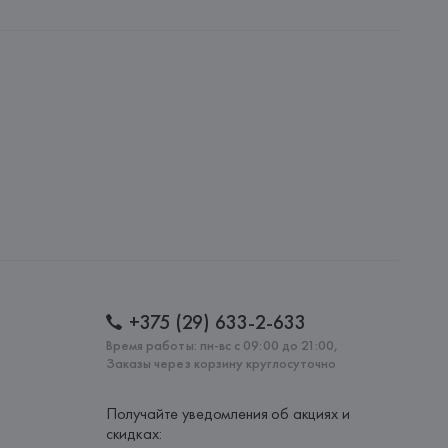
A
, 80121 NAPOLI (Italy) - Via S. Pasquale a Chiaia, 83,
: 
ИТАЛИЯ
+375 (29) 633-2-633
Время работы: пн-вс с 09:00 до 21:00,
Заказы через корзину круглосуточно
Получайте уведомления об акциях и
скидках: