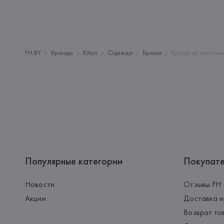
FH.BY
Бренды
Kiton
Одежда
Брюки
Брюки из эластич
Популярные категории
Покупат
Новости
Отзывы FH
Акции
Доставка и
Возврат то