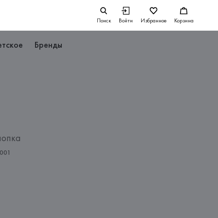
Поиск
Войти
Избранное
Корзина
етское
Бренды
лопка
001