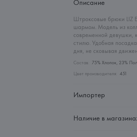
Описание
Штроксовые брюки LIZ E
шармом. Модель из колл
современной девушки, к
стилю. Удобная посадка
дня, не сковывая движе
Состав
:
75% Хлопок, 23% Пол
Цвет производителя
:
451
Импортер
Импортер: 
Общество с ограни
Наличие в магазина
Адрес: 
Республика Беларусь, 2
Производитель: 
Angels GmbH
Адрес: 
ГЕРМАНИЯ, 
Angels Gmb