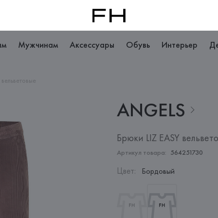
ам
Мужчинам
Аксессуары
Обувь
Интерьер
Д
 вельветовые
ANGELS
Брюки LIZ EASY вельвет
Артикул товара:
564251730
Цвет
:
Бордовый