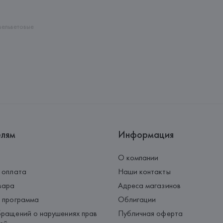
Страна происхождения товара
вельветовые
елям
Информация
О компании
 оплата
Наши контакты
вара
Адреса магазинов
 программа
Облигации
ращений о нарушениях прав
Публичная оферта