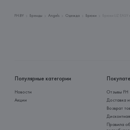
FH.BY
Бренды
Angels
Одежда
Брюки
Брюки LIZ EASY 
Популярные категории
Покупат
Новости
Отзывы FH
Акции
Доставка и
Возврат то
Дисконтная
Правила об