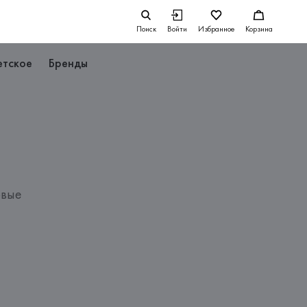
Поиск
Войти
Избранное
Корзина
етское
Бренды
овые