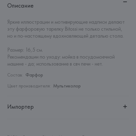
Описание
Яркие иллюстрации и мотивирующие надписи делают 
эту фарфоровую тарелку Bitossi не только стильной, 
но и по-настоящему вдохновляющей деталью стола.

Размер: 16,5 см.

Рекомендации по уходу: мойка в посудомоечной 
машине - да; использование в свч печи - нет.
Состав
:
Фарфор
Цвет производителя
:
Мультиколор
Импортер
Импортер: 
Закрытое акционерное общество «Сквирел-
Строй»