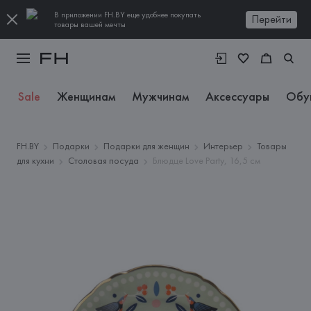
В приложении FH.BY еще удобнее покупать
Перейти
товары вашей мечты
Sale
Женщинам
Мужчинам
Аксессуары
Обу
FH.BY
Подарки
Подарки для женщин
Интерьер
Товары
для кухни
Столовая посуда
Блюдце Love Party, 16,5 см