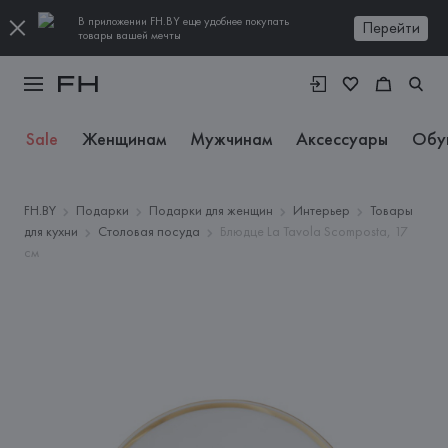
В приложении FH.BY еще удобнее покупать
Перейти
товары вашей мечты
Sale
Женщинам
Мужчинам
Аксессуары
Обу
FH.BY
Подарки
Подарки для женщин
Интерьер
Товары
для кухни
Столовая посуда
Блюдце La Tavola Scomposta, 17
см