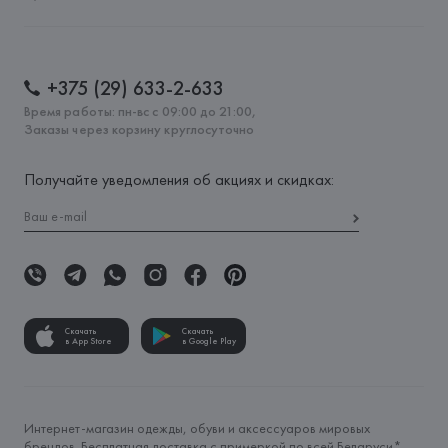
+375 (29) 633-2-633
Время работы: пн-вс с 09:00 до 21:00,
Заказы через корзину круглосуточно
Получайте уведомления об акциях и скидках:
Скачать
Скачать
в App Store
в Google Play
Интернет-магазин одежды, обуви и аксессуаров мировых
брендов. Бесплатная доставка с примеркой по всей Беларуси*.