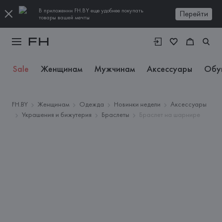
В приложении FH.BY еще удобнее покупать
Перейти
товары вашей мечты
Sale
Женщинам
Мужчинам
Аксессуары
Обу
FH.BY
Женщинам
Одежда
Новинки недели
Аксессуары
Украшения и бижутерия
Браслеты
Браслет на шарнире