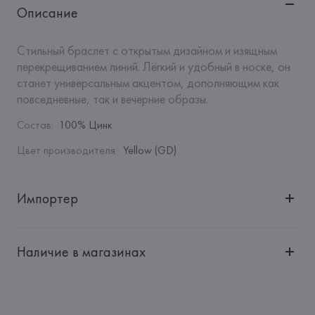
Описание
Стильный браслет с открытым дизайном и изящным 
перекрещиванием линий. Лёгкий и удобный в носке, он 
станет универсальным акцентом, дополняющим как 
повседневные, так и вечерние образы.
Состав
:
100% Цинк
Цвет производителя
:
Yellow (GD)
Импортер
Импортер: 
Общество с дополнительной ответственностью 
"БелВиринея"
Наличие в магазинах
Адрес: 
Республика Беларусь, 220030, г. Минск, ул. 
Немига, 5, пом. 39
Производитель: 
Barata & Ramilo, S.A.