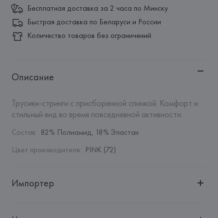
Бесплатная доставка за 2 часа по Минску
Быстрая доставка по Беларуси и России
Количество товаров без ограничений
Описание
Трусики-стринги с присборенной спинкой. Комфорт и 
стильный вид во время повседневной активности.
Состав
:
82% Полиамид, 18% Эластан
Цвет производителя
:
PINK (72)
Импортер
Импортер: 
Общество с дополнительной ответственностью 
"БелВиринея"