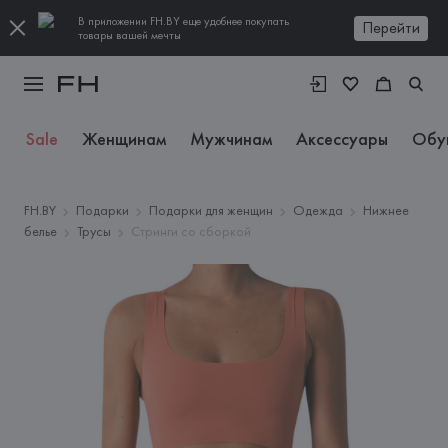
В приложении FH.BY еще удобнее покупать
Перейти
товары вашей мечты
Sale
Женщинам
Мужчинам
Аксессуары
Обу
FH.BY
Подарки
Подарки для женщин
Одежда
Нижнее
белье
Трусы
Стринги со сборкой