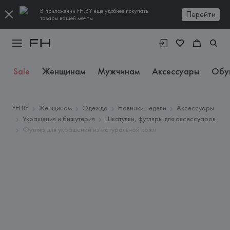
В приложении FH.BY еще удобнее покупать
Перейти
товары вашей мечты
Sale
Женщинам
Мужчинам
Аксессуары
Обу
FH.BY
Женщинам
Одежда
Новинки недели
Аксессуары
Украшения и бижутерия
Шкатулки, футляры для аксессуаров
Футляр для украшений из натуральной кожи