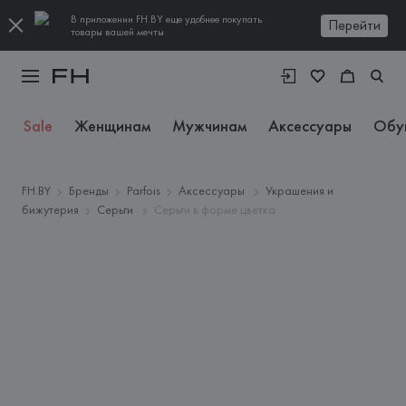
В приложении FH.BY еще удобнее покупать
Перейти
товары вашей мечты
Sale
Женщинам
Мужчинам
Аксессуары
Обу
FH.BY
Бренды
Parfois
Аксессуары
Украшения и
бижутерия
Серьги
Серьги в форме цветка