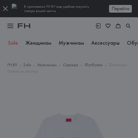
В приложении FH.BY еще удобнее покупать
Перейти
товары вашей мечты
Sale
Женщинам
Мужчинам
Аксессуары
Обу
FH.BY
Sale
Мужчинам
Одежда
Футболки
Футболка
Diwom из хлопка