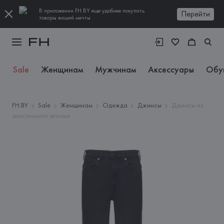
В приложении FH.BY еще удобнее покупать
Перейти
товары вашей мечты
Sale
Женщинам
Мужчинам
Аксессуары
Обу
FH.BY
Sale
Женщинам
Одежда
Джинсы
Джинсы из
эластичного хлопка