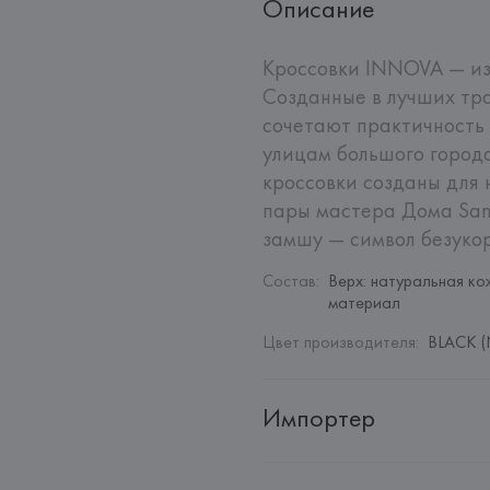
Описание
Кроссовки INNOVA — из
Созданные в лучших тра
сочетают практичность 
улицам большого города
кроссовки созданы для 
пары мастера Дома Sant
замшу — символ безукор
Состав
:
Верх: натуральная ко
материал
Цвет производителя
:
BLACK (
Импортер
Импортер: 
Общество с дополн