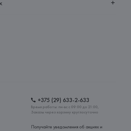
х
20030, г. Минск, ул. Немига, 5, пом. 39
.
A., Via Monte Napoleone, 9 - 20121, Milano,
: 
ИТАЛИЯ
+375 (29) 633-2-633
Время работы: пн-вс с 09:00 до 21:00,
Заказы через корзину круглосуточно
Получайте уведомления об акциях и