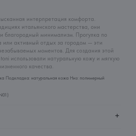
ысканная интерпретация комфорта. 
дициях итальянского мастерства, они 
и благородный минимализм. Прогулка по 
 или активный отдых за городом — эти 
незабываемых моментов. Для создания этой 
oni использовали натуральную кожу и мягкую 
изненного качества.
жа Подкладка: натуральная кожа Низ: полимерный 
N01)
ительной ответственностью "БелВиринея"