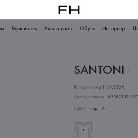
ам
Мужчинам
Аксессуары
Обувь
Интерьер
Д
SANTONI
Кроссовки INNOVA
Артикул товара:
MBIM22112NER
Цвет
:
Черный