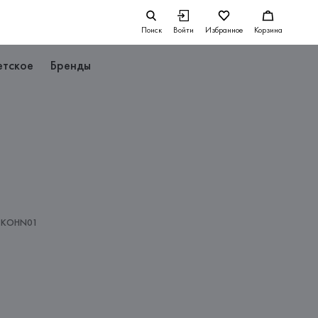
Поиск
Войти
Избранное
Корзина
етское
Бренды
TKOHN01