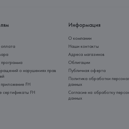
Страна происхождения товара
елям
Информация
О компании
 оплата
Наши контакты
вара
Адреса магазинов
 программа
Облигации
ращений о нарушениях прав
Публичная оферта
ей
Политика обработки персона
 приложение FH
данных
е сертификаты FH
Согласие на обработку персо
данных