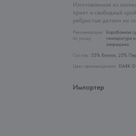
Изготовленная из хлопк
принт и свободный крой
ребристые детали на го
Рекомендация 
Барабанная су
по уходу
:
температуре в
запрещена
Состав
:
55% Хлопок, 25% Пе
Цвет производителя
:
DARK GR
Импортер
Импортер: 
Общество с дополн
Адрес: 
Республика Беларусь, 22
Производитель: 
MANGO MNG,
Адрес: 
ИСПАНИЯ, 
MANGO MNG, 
Palau-Solità i Plegamans (Barce