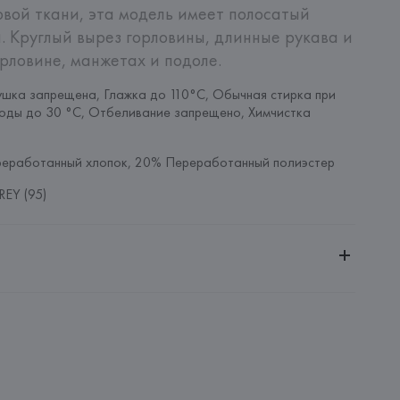
овой ткани, эта модель имеет полосатый 
. Круглый вырез горловины, длинные рукава и 
рловине, манжетах и подоле.
шка запрещена, Глажка до 110°C, Обычная стирка при 
оды до 30 °C, Отбеливание запрещено, Химчистка 
реработанный хлопок, 20% Переработанный полиэстер
EY (95)
ительной ответственностью "Белмаркетцентр"
0030, г. Минск, ул. Немига, 5, пом. 39, ком. 1
 S.A.
S.A., Via Augusta 10 (Pol. Ind. Riera de Caldes), 08184 
lona),