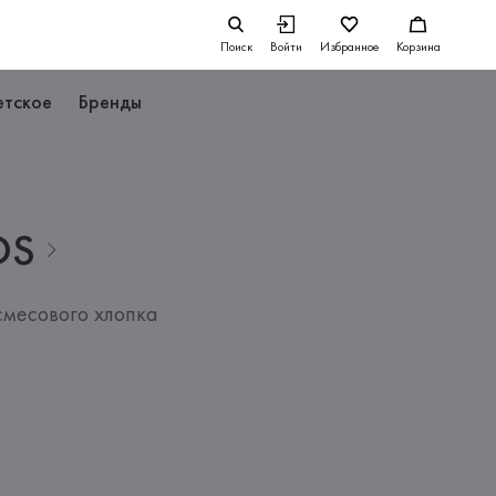
Поиск
Войти
Избранное
Корзина
етское
Бренды
DS
месового хлопка