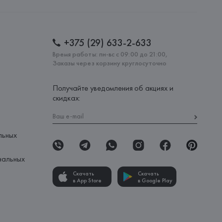
: 
ПАКИСТАН
+375 (29) 633-2-633
Время работы: пн-вс с 09:00 до 21:00,
Заказы через корзину круглосуточно
Получайте уведомления об акциях и
скидках:
льных
нальных
Скачать
Скачать
в App Store
в Google Play