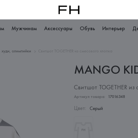
ам
Мужчинам
Аксессуары
Обувь
Интерьер
Д
, худи, олимпийки
Свитшот TOGETHER из смесового хлопка
MANGO
KI
Свитшот TOGETHER из с
Артикул товара:
17016348
Цвет
:
Серый