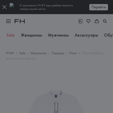
В приложении FH.BY еще удобнее покупать
Перейти
товары вашей мечты
Sale
Женщинам
Мужчинам
Аксессуары
Обу
FH.BY
Sale
Мужчинам
Одежда
Поло
Поло Paddy из
эластичного хлопка