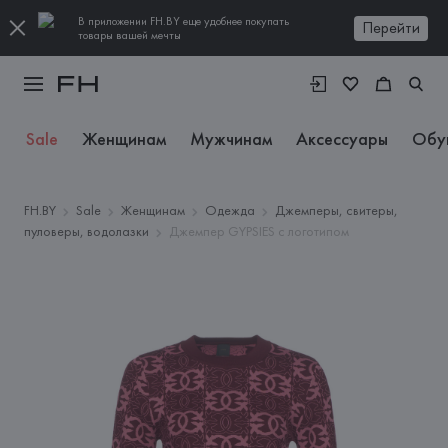
В приложении FH.BY еще удобнее покупать
Перейти
товары вашей мечты
Sale
Женщинам
Мужчинам
Аксессуары
Обу
FH.BY
Sale
Женщинам
Одежда
Джемперы, свитеры,
пуловеры, водолазки
Джемпер GYPSIES с логотипом