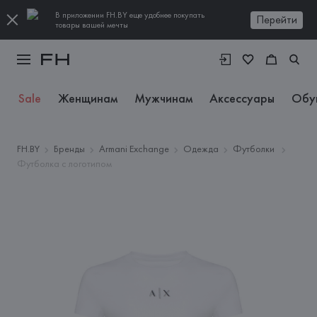
В приложении FH.BY еще удобнее покупать
Перейти
товары вашей мечты
Sale
Женщинам
Мужчинам
Аксессуары
Обу
FH.BY
Бренды
Armani Exchange
Одежда
Футболки
Футболка с логотипом