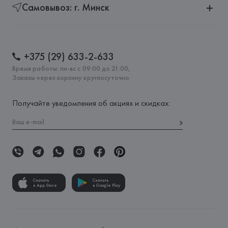
Самовывоз: г. Минск
+375 (29) 633-2-633
Время работы: пн-вс с 09:00 до 21:00,
Заказы через корзину круглосуточно
Получайте уведомления об акциях и скидках:
Скачать
Скачать
в App Store
в Google Play