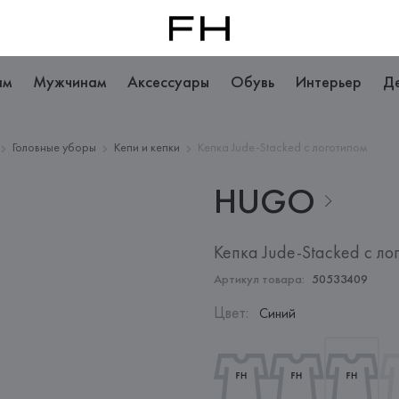
ам
Мужчинам
Аксессуары
Обувь
Интерьер
Д
Головные уборы
Кепи и кепки
Кепка Jude-Stacked с логотипом
HUGO
Кепка Jude-Stacked с ло
Артикул товара:
50533409
Цвет
:
Синий