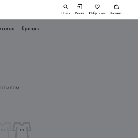
Поиск
Войти
Избранное
Корзина
етское
Бренды
готипом