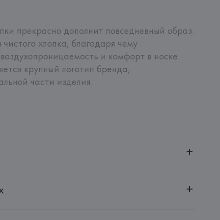
пки прекрасно дополнит повседневный образ. 
 чистого хлопка, благодаря чему 
воздухопроницаемость и комфорт в носке. 
ется крупный логотип бренда, 
льной части изделия.
ченной ответственностью "Авикойл Интернешнл"
х
20051, г. Минск, ул. Рафиева, д. 64, помещение 2-27
 AG
AG, Dieselstrasse 12, D-72555 Metzingen,