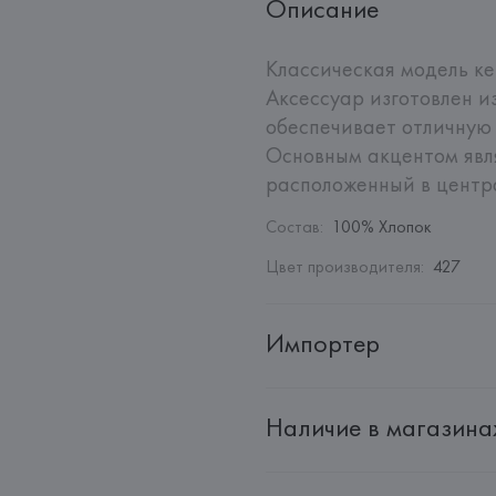
Описание
Классическая модель ке
Аксессуар изготовлен из
обеспечивает отличную 
Основным акцентом явля
расположенный в центра
Состав
:
100% Хлопок
Цвет производителя
:
427
Импортер
Импортер: 
Общество с ограни
Наличие в магазина
Адрес: 
Республика Беларусь, 2
Производитель: 
HUGO BOSS
Адрес: 
ГЕРМАНИЯ, 
HUGO BOSS 