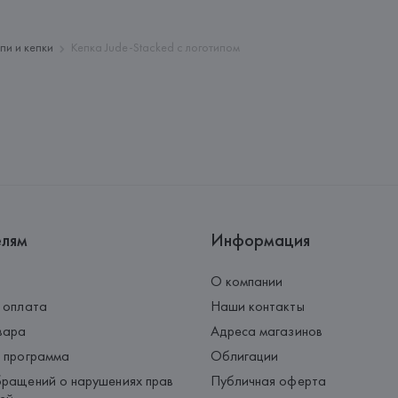
Страна происхождения товара
пи и кепки
Кепка Jude-Stacked с логотипом
елям
Информация
О компании
 оплата
Наши контакты
вара
Адреса магазинов
 программа
Облигации
ращений о нарушениях прав
Публичная оферта