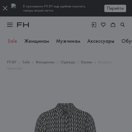
В приложении FH.BY еще удобнее покупать
Перейти
товары вашей мечты
Sale
Женщинам
Мужчинам
Аксессуары
Обу
FH.BY
Sale
Женщинам
Одежда
Блузки
Блузка с
принтом