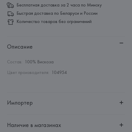
Бесплатная доставка за 2 часа по Минску
Быстрая доставка по Беларуси и России
Количество товаров без ограничений
Описание
Состав
:
100% Вискоза
Цвет производителя
:
104954
Импортер
Импортер: 
Общество с ограниченной ответственностью 
"Авикойл Интернешнл"
Наличие в магазинах
Адрес: 
Республика Беларусь, 220051, г. Минск, ул. 