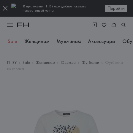
В приложении FH.BY еще удобнее покупать
Перейти
товары вашей мечты
Sale
Женщинам
Мужчинам
Аксессуары
Обу
FH.BY
Sale
Женщинам
Одежда
Футболки
Футболка
из хлопка