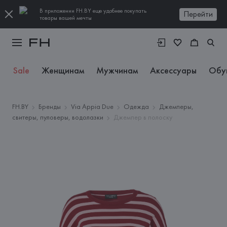
В приложении FH.BY еще удобнее покупать
Перейти
товары вашей мечты
Sale
Женщинам
Мужчинам
Аксессуары
Обу
FH.BY
Бренды
Via Appia Due
Одежда
Джемперы,
свитеры, пуловеры, водолазки
Джемпер в полоску