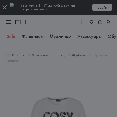
В приложении FH.BY еще удобнее покупать
Перейти
товары вашей мечты
Sale
Женщинам
Мужчинам
Аксессуары
Обу
FH.BY
Sale
Женщинам
Одежда
Футболки
Футболка с
принтом