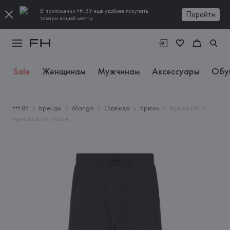
В приложении FH.BY еще удобнее покупать
Перейти
товары вашей мечты
Sale
Женщинам
Мужчинам
Аксессуары
Обу
FH.BY
Бренды
Mango
Одежда
Брюки
Брюки NEI с
кулиской на поясе