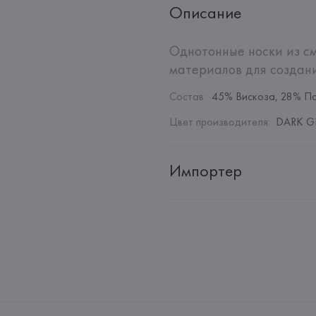
Описание
Однотонные носки из см
материалов для создани
Состав
:
45% Вискоза, 28% П
Цвет производителя
:
DARK GR
Импортер
Импортер: 
Общество с дополн
Адрес: 
Республика Беларусь, 22
Производитель: 
MANGO MNG,
Адрес: 
ИСПАНИЯ, 
MANGO MNG, 
Palau-Solità i Plegamans (Barce
Страна происхождения товара