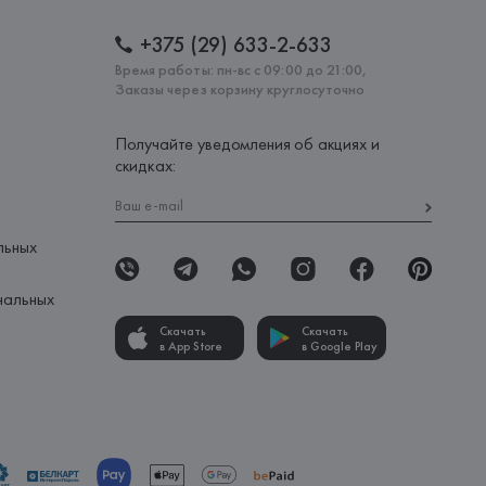
+375 (29) 633-2-633
Время работы: пн-вс с 09:00 до 21:00,
Заказы через корзину круглосуточно
Получайте уведомления об акциях и
скидках:
льных
нальных
Скачать
Скачать
в App Store
в Google Play