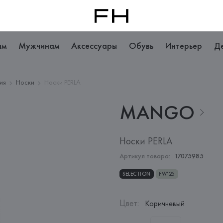
ам
Мужчинам
Аксессуары
Обувь
Интерьер
Д
ия
Носки
Носки PERLA
MANGO
Носки PERLA
Артикул товара:
17075985
SELECTION
FW’25
Цвет
:
Коричневый