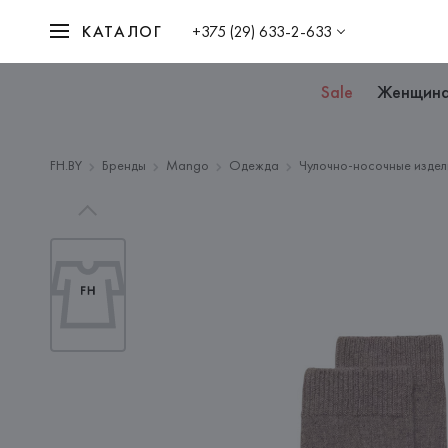
КАТАЛОГ
+375 (29) 633-2-633
Sale
Женщин
FH.BY
Бренды
Mango
Одежда
Чулочно-носочные издел