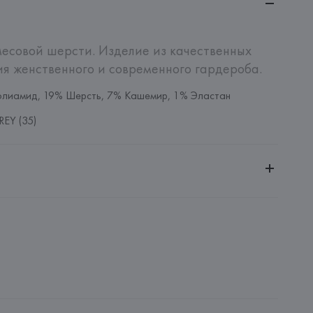
есовой шерсти. Изделие из качественных 
я женственного и современного гардероба.
олиамид, 19% Шерсть, 7% Кашемир, 1% Эластан
EY (35)
ительной ответственностью "Белмаркетцентр"
0030, г. Минск, ул. Немига, 5, пом. 39, ком. 1
 S.A.
S.A., Via Augusta 10 (Pol. Ind. Riera de Caldes), 08184 
lona),
: 
ПОРТУГАЛИЯ