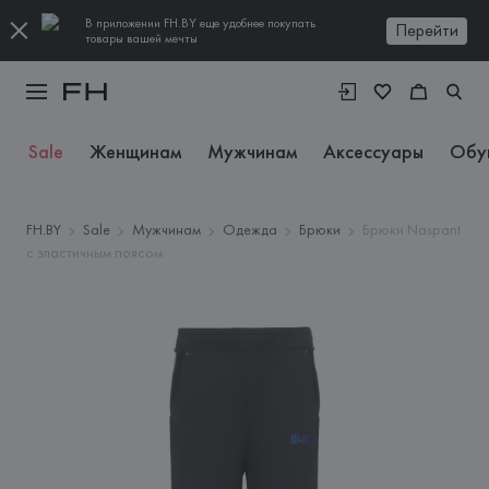
В приложении FH.BY еще удобнее покупать
Перейти
товары вашей мечты
Sale
Женщинам
Мужчинам
Аксессуары
Обу
FH.BY
Sale
Мужчинам
Одежда
Брюки
Брюки Naspant
с эластичным поясом