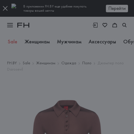
В приложении FH.BY еще удобнее покупать
Перейти
товары вашей мечты
Sale
Женщинам
Мужчинам
Аксессуары
Обу
FH.BY
Sale
Женщинам
Одежда
Поло
Джемпер поло
Darosevil