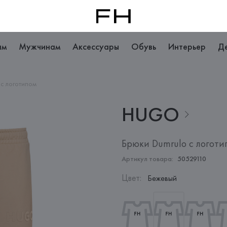
ам
Мужчинам
Аксессуары
Обувь
Интерьер
Д
 с логотипом
HUGO
Брюки Dumrulo с логоти
Артикул товара:
50529110
Цвет
:
Бежевый