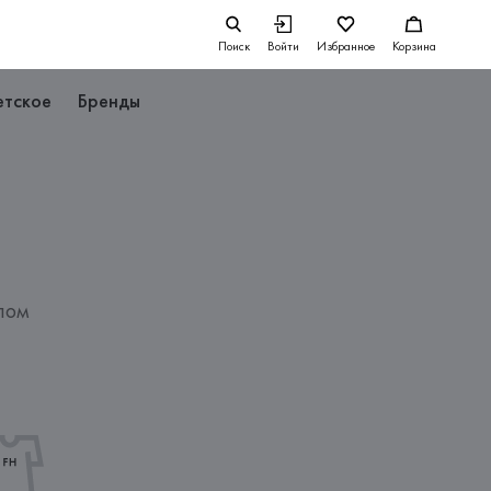
Поиск
Войти
Избранное
Корзина
етское
Бренды
пом