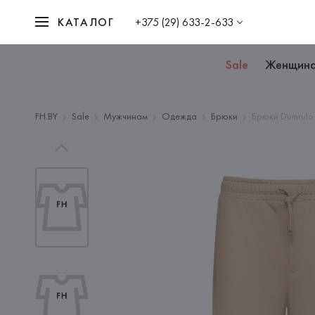
КАТАЛОГ
+375 (29) 633-2-633
Sale
Женщин
FH.BY
Sale
Мужчинам
Одежда
Брюки
Брюки Dumrulo