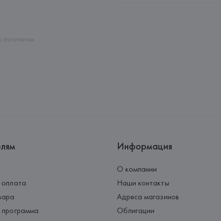
Адрес: 
ГЕРМАНИЯ, 
HUGO BOSS 
Страна происхождения товара
с логотипом
елям
Информация
О компании
 оплата
Наши контакты
вара
Адреса магазинов
 программа
Облигации