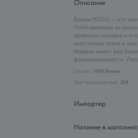
Описание
Брюки HUGO — это идеа
Изготовленные из высок
приятную посадку и отл
эластичная талия и ман
Модель имеет два боков
функциональности. Лог
Состав
:
100% Хлопок
Цвет производителя
:
269
Импортер
Импортер: 
Общество с ограни
Наличие в магазина
Адрес: 
Республика Беларусь, 2
Производитель: 
HUGO BOSS