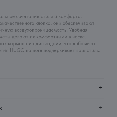
льное сочетание стиля и комфорта. 
окачественного хлопка, они обеспечивают 
ичную воздухопроницаемость. Удобная 
жеты делают их комфортными в носке. 
ых кармана и один задний, что добавляет 
отип HUGO на ноге подчеркивает ваш стиль.
ченной ответственностью "Авикойл Интернешнл"
х
20051, г. Минск, ул. Рафиева, д. 64, помещение 2-27
 AG