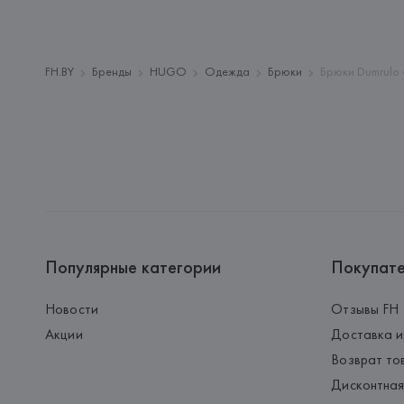
FH.BY
Бренды
HUGO
Одежда
Брюки
Брюки Dumrulo 
Популярные категории
Покупат
Новости
Отзывы FH
Акции
Доставка и
Возврат то
Дисконтная