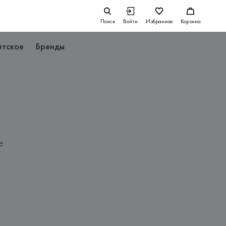
Поиск
Войти
Избранное
Корзина
етское
Бренды
е