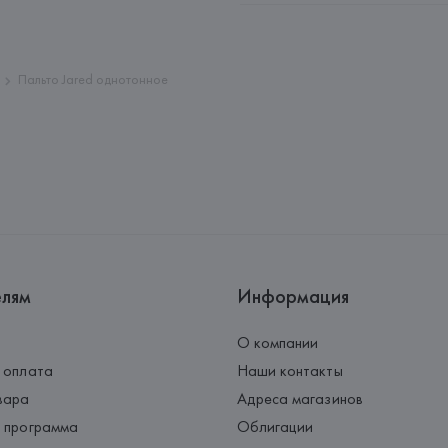
Адрес: 
ГЕРМАНИЯ, 
HUGO BOSS 
Страна происхождения товара
Пальто Jared однотонное
елям
Информация
О компании
 оплата
Наши контакты
вара
Адреса магазинов
 программа
Облигации