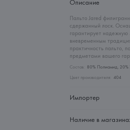
Описание
Пальто Jared филигранн
сдержанный лоск. Осна
гарантирует надежную з
вневременным традиция
практичность пальто, по
предметами вашего гар
Состав
:
80% Полиамид, 20% 
Цвет производителя
:
404
Импортер
Импортер: 
Общество с ограни
Наличие в магазина
Адрес: 
Республика Беларусь, 2
Производитель: 
HUGO BOSS