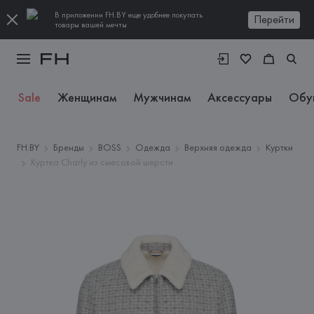
В приложении FH.BY еще удобнее покупать
Перейти
товары вашей мечты
Sale
Женщинам
Мужчинам
Аксессуары
Обу
FH.BY
Бренды
BOSS
Одежда
Верхняя одежда
Куртки
Куртка Charly из смесовой шерсти