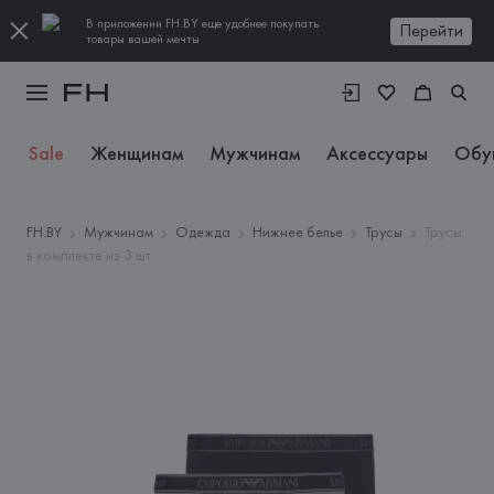
В приложении FH.BY еще удобнее покупать
Перейти
товары вашей мечты
Sale
Женщинам
Мужчинам
Аксессуары
Обу
FH.BY
Мужчинам
Одежда
Нижнее белье
Трусы
Трусы
в комплекте из 3 шт