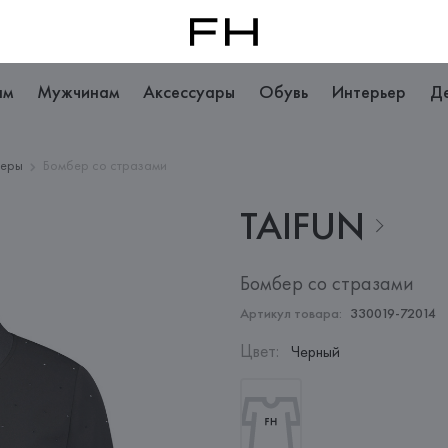
ам
Мужчинам
Аксессуары
Обувь
Интерьер
Д
беры
Бомбер со стразами
TAIFUN
Бомбер со стразами
Артикул товара:
330019-72014
Цвет
:
Черный