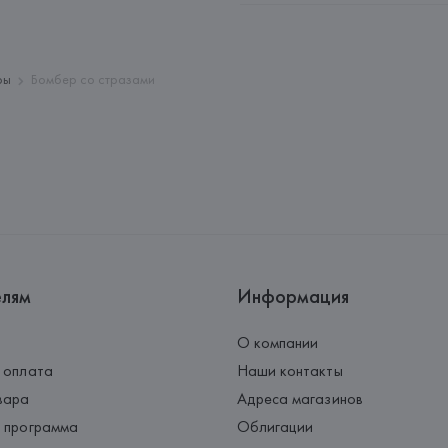
Адрес: 
ГЕРМАНИЯ, 
Gerry Weber
(WESTFALLEN), NEULEHENSTRA
Страна происхождения товара
ры
Бомбер со стразами
елям
Информация
О компании
 оплата
Наши контакты
вара
Адреса магазинов
 программа
Облигации