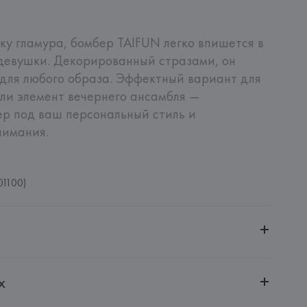
ку гламура, бомбер TAIFUN легко впишется в 
девушки. Декорированный стразами, он 
для любого образа. Эффектный вариант для 
ли элемент вечернего ансамбля — 
р под ваш персональный стиль и 
нимания.
01100)
ительной ответственностью "БелВиринея"
х
20030, г. Минск, ул. Немига, 5, пом. 39
ternational Aktiengesellschaft