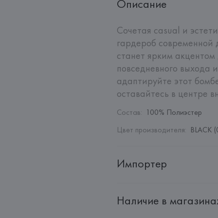
Описание
Сочетая casual и эстети
гардероб современной 
станет ярким акцентом 
повседневного выхода и
адаптируйте этот бомбе
оставайтесь в центре в
Состав
:
100% Полиэстер
Цвет производителя
:
BLACK (
Импортер
Импортер: 
Общество с дополн
Наличие в магазина
Адрес: 
Республика Беларусь, 2
Производитель: 
Gerry Weber In