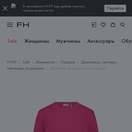
В приложении FH.BY еще удобнее покупать
Перейти
товары вашей мечты
Sale
Женщинам
Мужчинам
Аксессуары
Обу
FH.BY
Sale
Женщинам
Одежда
Джемперы, свитеры,
пуловеры, водолазки
Джемпер из шерсти и кашемира