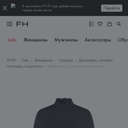
В приложении FH.BY еще удобнее покупать
Перейти
товары вашей мечты
Sale
Женщинам
Мужчинам
Аксессуары
Обу
FH.BY
Sale
Женщинам
Одежда
Джемперы, свитеры,
пуловеры, водолазки
Водолазка из эластичного хлопка