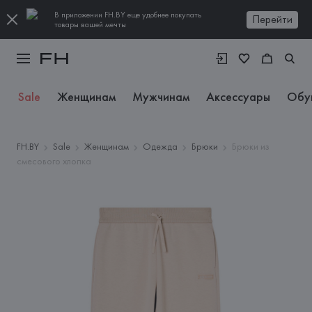
В приложении FH.BY еще удобнее покупать
Перейти
товары вашей мечты
Sale
Женщинам
Мужчинам
Аксессуары
Обу
FH.BY
Sale
Женщинам
Одежда
Брюки
Брюки из
смесового хлопка