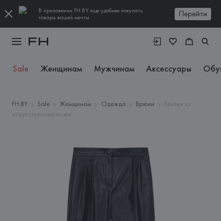
В приложении FH.BY еще удобнее покупать
Перейти
товары вашей мечты
Sale
Женщинам
Мужчинам
Аксессуары
Обу
FH.BY
Sale
Женщинам
Одежда
Брюки
Брюки из
искусственной кожи