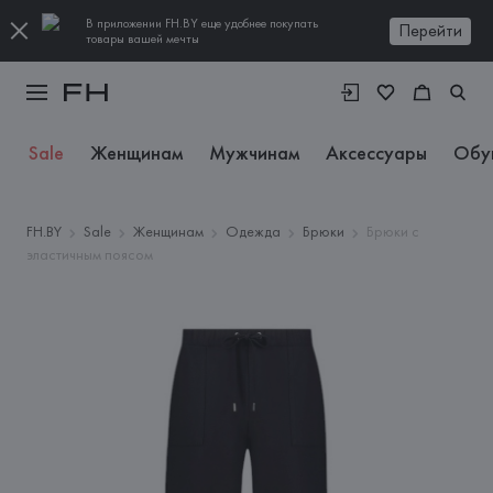
В приложении FH.BY еще удобнее покупать
Перейти
товары вашей мечты
Sale
Женщинам
Мужчинам
Аксессуары
Обу
FH.BY
Sale
Женщинам
Одежда
Брюки
Брюки с
эластичным поясом