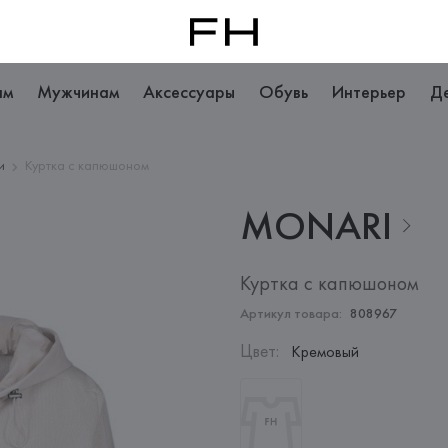
ам
Мужчинам
Аксессуары
Обувь
Интерьер
Д
и
Куртка с капюшоном
MONARI
Куртка с капюшоном
Артикул товара:
808967
Цвет
:
Кремовый