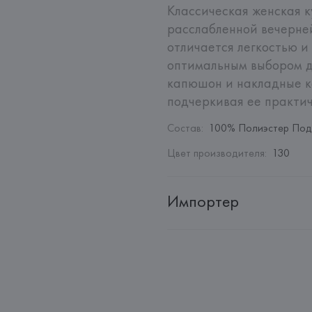
Классическая женская к
расслабленной вечерней
отличается легкостью и 
оптимальным выбором дл
капюшон и накладные к
подчеркивая ее практич
Состав
:
100% Полиэстер Под
Цвет производителя
:
130
Импортер
Импортер: 
Общество с ограни
Адрес: 
Республика Беларусь, 2
Производитель: 
Monari GmbH
Адрес: 
ГЕРМАНИЯ, 
Monari Gm