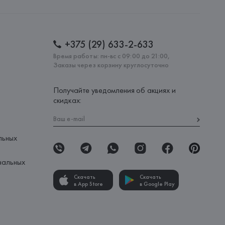
: 
КИТАЙ
+375 (29) 633-2-633
Время работы: пн-вс с 09:00 до 21:00,
Заказы через корзину круглосуточно
Получайте уведомления об акциях и
скидках:
льных
нальных
Скачать
Скачать
в App Store
в Google Play