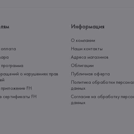
Страна происхождения товара
елям
Информация
О компании
 оплата
Наши контакты
вара
Адреса магазинов
 программа
Облигации
ращений о нарушениях прав
Публичная оферта
ей
Политика обработки персона
 приложение FH
данных
е сертификаты FH
Согласие на обработку персо
данных