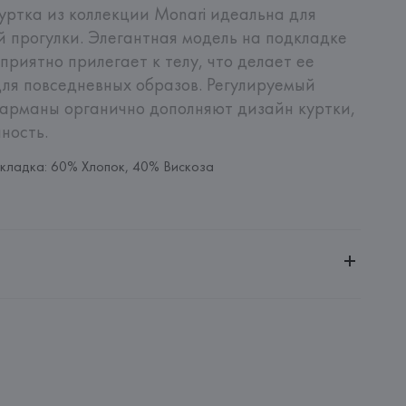
уртка из коллекции Monari идеальна для 
 прогулки. Элегантная модель на подкладке 
приятно прилегает к телу, что делает ее 
я повседневных образов. Регулируемый 
арманы органично дополняют дизайн куртки, 
ность.
кладка: 60% Хлопок, 40% Вискоза
ченной ответственностью "Авикойл Интернешнл"
20051, г. Минск, ул. Рафиева, д. 64, помещение 2-27
bH, Joebsweg 19-23, 48599 Gronau,