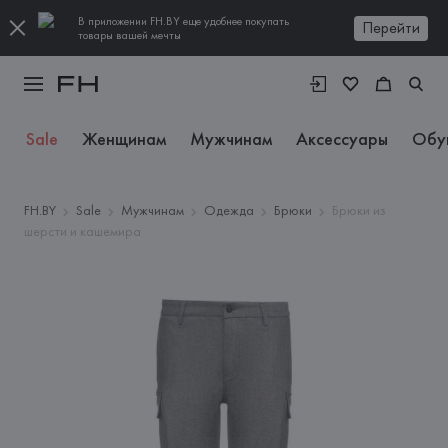
В приложении FH.BY еще удобнее покупать
Перейти
товары вашей мечты
Sale
Женщинам
Мужчинам
Аксессуары
Обу
FH.BY
Sale
Мужчинам
Одежда
Брюки
Брюки из
шерсти и кашемира