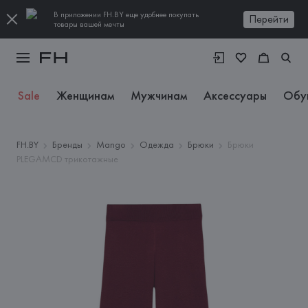
В приложении FH.BY еще удобнее покупать
Перейти
товары вашей мечты
Sale
Женщинам
Мужчинам
Аксессуары
Обу
FH.BY
Бренды
Mango
Одежда
Брюки
Брюки
PLEGAMCD трикотажные