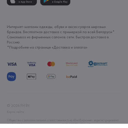
в App Store
в Google Play
Интернет-магазин одежды, обуви и аксессуаров мировых
брендов. Бесплатная доставка с примеркой по всей Беларуси*.
Самовывоз из фирменных салонов сети. Быстрая доставка в
Россию.
*Подробнее на странице «
Доставка и оплата
»
©
2026
FH.BY
Карта сайта
Общество с дополнительной ответственностью «БелВиринея» зарегистрировано
06.04.2006 Минским горисполкомом. УНП 190706320. Юр.адрес: г. Минск, ул.