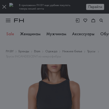
В приложении FH.BY еще удобнее покупать
Перейти
товары вашей мечты
Sale
Женщинам
Мужчинам
Аксессуары
Обу
FH.BY
Бренды
Etam
Одежда
Нижнее белье
Трусы
Трусы INCANDESCENT из микрофибры