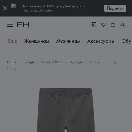
В приложении FH.BY еще удобнее покупать
Перейти
товары вашей мечты
Sale
Женщинам
Мужчинам
Аксессуары
Обу
FH.BY
Бренды
Mango Man
Одежда
Брюки
Брюки
POLEN